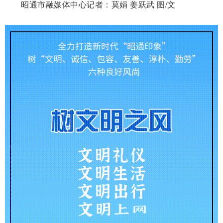
昭通市融媒体中心记者：
莫娟 姜跃武 图/文