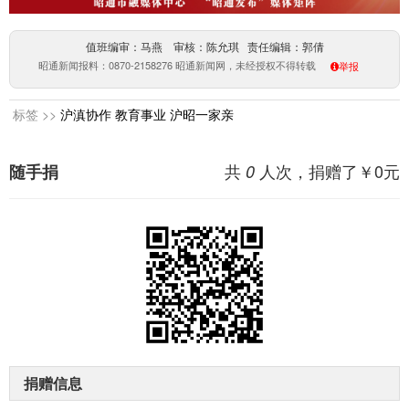
值班编审：马燕 审核：陈允琪 责任编辑：郭倩
昭通新闻报料：0870-2158276 昭通新闻网，未经授权不得转载
举报
标签 >>
沪滇协作
教育事业
沪昭一家亲
共
人次，捐赠了￥
0
元
随手捐
0
捐赠信息