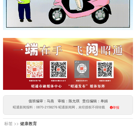
值班编审：马燕 审核：陈允琪 责任编辑：单娟
昭通新闻报料：0870-2158276 昭通新闻网，未经授权不得转载
举报
标签 >>
健康教育