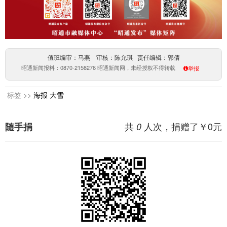
值班编审：马燕 审核：陈允琪 责任编辑：郭倩
昭通新闻报料：0870-2158276 昭通新闻网，未经授权不得转载
举报
标签 >>
海报
大雪
共
人次，捐赠了￥
0
元
随手捐
0