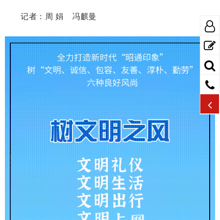
记者：
周 娟 冯麒曼