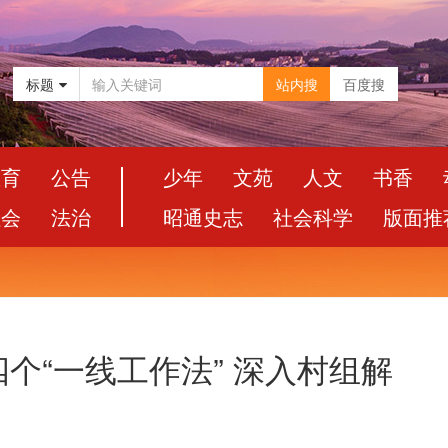
标题
站内搜
百度搜
教育
公告
少年
文苑
人文
书香
社会
法治
昭通史志
社会科学
版面推
个“一线工作法” 深入村组解