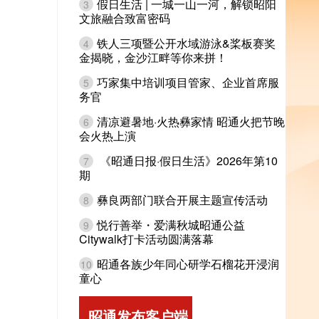
假日生活 | 一城一山一河，解锁昭阳
3
文旅融合致富密码
铁人三项暨公开水域游泳&桨板赛奖
4
金揭晓，金沙江畔等你来拼！
巧家集中培训项目管家、企业首席服
5
务官
清凉避暑地·火热彝家情 昭通火把节晚
6
会火热上演
《昭通日报·假日生活》2026年第10
7
期
彝良两部门联合开展主题宣传活动
8
悦行善举・爱满秋城昭通公益
9
Citywalk打卡活动圆满落幕
昭通各族少年同心研学石榴花开浸润
10
童心
昭通发布客户端