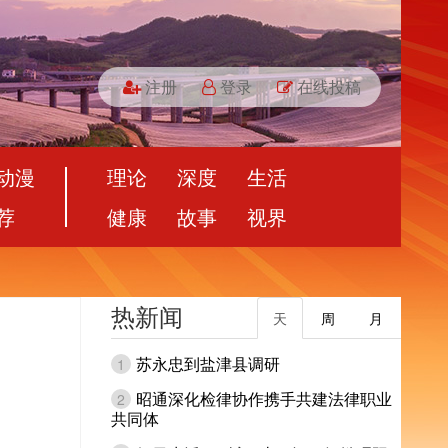
注册
登录
在线投稿
动漫
理论
深度
生活
荐
健康
故事
视界
热新闻
天
周
月
苏永忠到盐津县调研
1
昭通深化检律协作携手共建法律职业
2
共同体