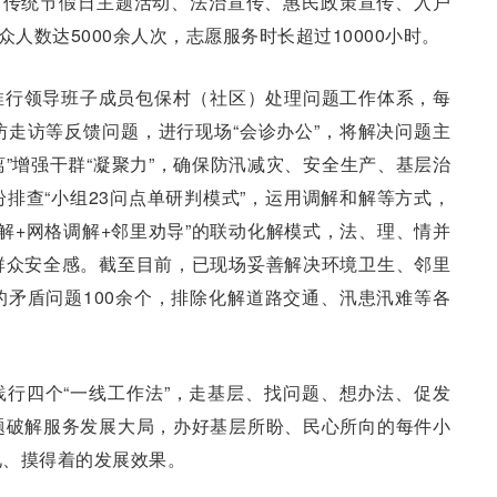
、传统节假日主题活动、法治宣传、惠民政策宣传、入户
众人数达5000余人次，志愿服务时长超过10000小时。
推行领导班子成员包保村（社区）处理问题工作体系，每
走访等反馈问题，进行现场“会诊办公”，将解决问题主
离”增强干群“凝聚力”，确保防汛减灾、安全生产、基层治
排查“小组23问点单研判模式”，运用调解和解等方式，
调解+网格调解+邻里劝导”的联动化解模式，法、理、情并
群众安全感。截至目前，已现场妥善解决环境卫生、邻里
矛盾问题100余个，排除化解道路交通、汛患汛难等各
行四个“一线工作法”，走基层、找问题、想办法、促发
题破解服务发展大局，办好基层所盼、民心所向的每件小
见、摸得着的发展效果。