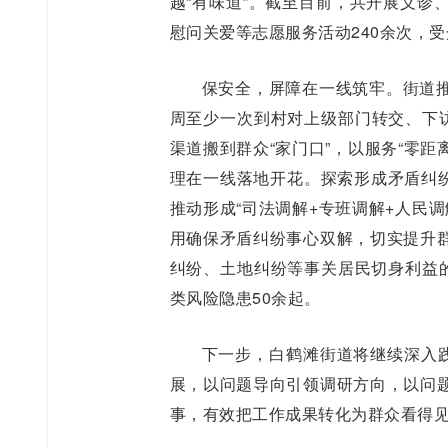
越“有味道”。截至目前，共开展义诊
慰问关爱等志愿服务活动240余次，受
保安全，屏障在一线筑牢。街道
周至少一次到村对上级部门转交、下访
渠道搬到群众“家门口”，以服务“零距
理在一线落地开花。探索形成矛盾纠纷
推动形成“司法调解+专班调解+人民
用确保矛盾纠纷事心双解，切实提升
纠纷、土地纠纷等事关居民切身利益的
类风险隐患50余起。
下一步，白鹤滩街道将继续深入践
展，以问题导向引领调研方向，以问
事，有效把工作成果转化为群众看得