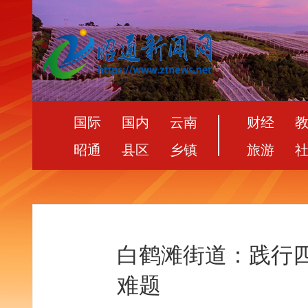
国际
国内
云南
财经
昭通
县区
乡镇
旅游
白鹤滩街道：践行四
难题