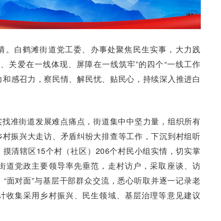
情。白鹤滩街道党工委、办事处聚焦民生实事，大力践
、关爱在一线体现、屏障在一线筑牢”的四个“一线工作
领力和感召力，察民情、解民忧、贴民心，持续深入推进白
实找准街道发展难点痛点，街道集中中坚力量，组织所有
乡村振兴大走访、矛盾纠纷大排查等工作，下沉到村组听
摸清辖区15个村（社区）206个村民小组实情，切实掌
街道党政主要领导率先垂范，走村访户，采取座谈、访
“面对面”与基层干部群众交流，悉心听取并逐一记录老
计收集采用乡村振兴、民生领域、基层治理等意见建议