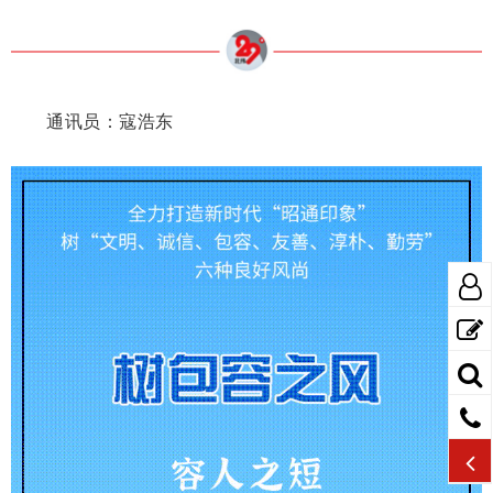
通讯员：寇浩东