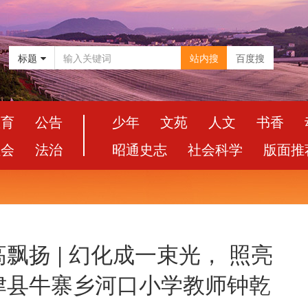
标题
站内搜
百度搜
教育
公告
少年
文苑
人文
书香
社会
法治
昭通史志
社会科学
版面推
飘扬 | 幻化成一束光， 照亮
津县牛寨乡河口小学教师钟乾