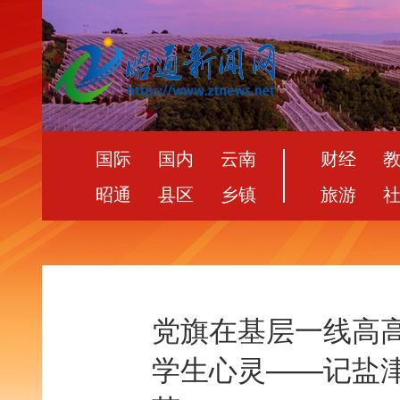
国际
国内
云南
财经
昭通
县区
乡镇
旅游
党旗在基层一线高高
学生心灵——记盐