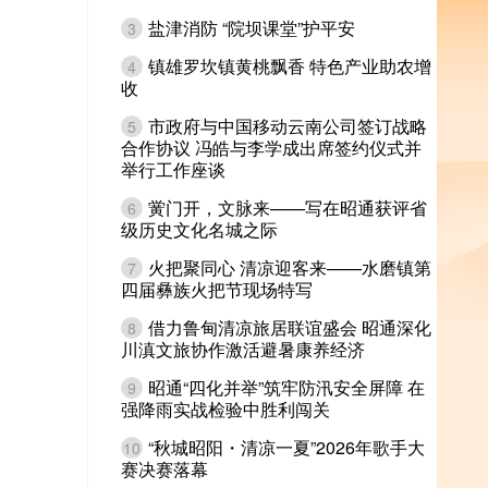
盐津消防 “院坝课堂”护平安
3
镇雄罗坎镇黄桃飘香 特色产业助农增
4
收
市政府与中国移动云南公司签订战略
5
合作协议 冯皓与李学成出席签约仪式并
举行工作座谈
黉门开，文脉来——写在昭通获评省
6
级历史文化名城之际
火把聚同心 清凉迎客来——水磨镇第
7
四届彝族火把节现场特写
借力鲁甸清凉旅居联谊盛会 昭通深化
8
川滇文旅协作激活避暑康养经济
昭通“四化并举”筑牢防汛安全屏障 在
9
强降雨实战检验中胜利闯关
“秋城昭阳・清凉一夏”2026年歌手大
10
赛决赛落幕