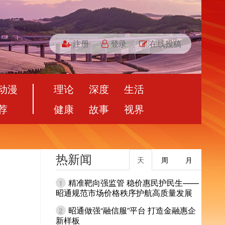
注册
登录
在线投稿
动漫
理论
深度
生活
荐
健康
故事
视界
热新闻
天
周
月
精准靶向强监管 稳价惠民护民生——
1
昭通规范市场价格秩序护航高质量发展
昭通做强“融信服”平台 打造金融惠企
2
新样板