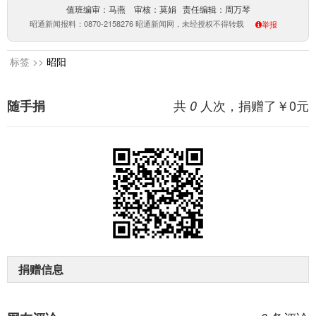
值班编审：马燕 审核：莫娟 责任编辑：周万琴
昭通新闻报料：0870-2158276 昭通新闻网，未经授权不得转载
举报
标签 >>
昭阳
共
人次，捐赠了￥
0
元
随手捐
0
捐赠信息