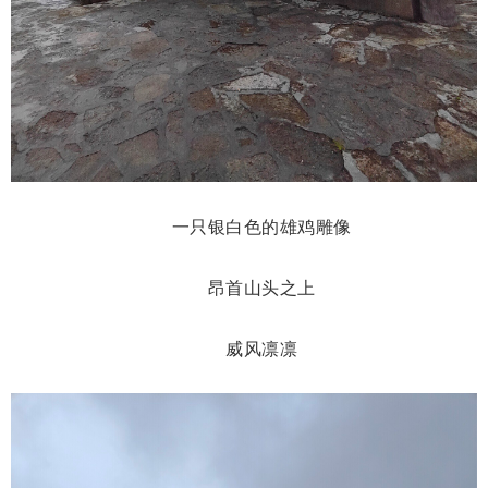
一只银白色的雄鸡雕像
昂首山头之上
威风凛凛