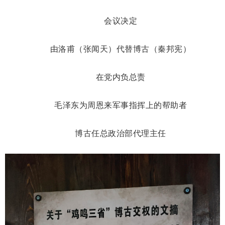
会议决定
由洛甫（张闻天）代替博古（秦邦宪）
在党内负总责
毛泽东为周恩来军事指挥上的帮助者
博古任总政治部代理主任