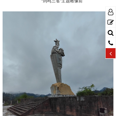
“鸡鸣三省”主题雕像前