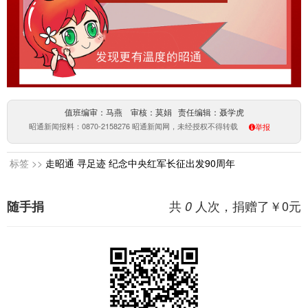
值班编审：马燕 审核：莫娟 责任编辑：聂学虎
昭通新闻报料：0870-2158276 昭通新闻网，未经授权不得转载
举报
标签 >>
走昭通 寻足迹
纪念中央红军长征出发90周年
共
人次，捐赠了￥
0
元
随手捐
0