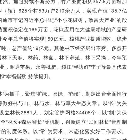
然。通过持续不断努力，竹产业面积从257.8万亩增加
（镇）625个村53万户210余万人，实现产值135.7亿
通市牢记习近平总书记“小小花椒树，致富大产业”的殷
面积稳定在165万亩，花椒应用在大健康领域的产品研
今年总产值将实现150亿元。核桃产业提质增效、稳步
6万吨，总产值约19亿元。其他林下经济层出不穷、多点开
展林下天麻、林药、林菌、林下养殖、林下采摘，今年预
产业，昭通苹果、永善枇杷、绥江“半边红”李子等最具代表
和“幸福指数”持续提升。
林”为抓手，聚焦“扩绿、兴绿、护绿”，制定出台全面推行
做好林与山、林与水、林与草大生态文章。以“长”为关
林长2881人，划定管护网格34408个；以“制”为保
全“林长+森林警长”等机制，创新建立“民间林长”管理制
度”的制度体系。以“常”为要求，常态化落实好工作要求。