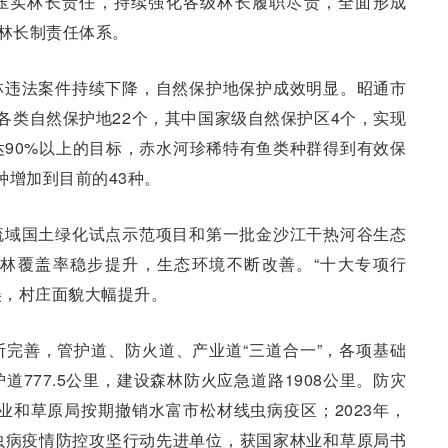
紧压实林长责任，持续强化各级林长履职尽责，全面形成
的林长制责任体系。
林违法案件持续下降，自然保护地保护成效明显。昭通市
立各类自然保护地22个，其中国家级自然保护区4个，实现
90%以上的目标，赤水河珍稀特有鱼类种群得到有效保
种增加到目前的43种。
流域国土绿化试点示范项目和第一批金沙江干热河谷生态
林覆盖率稳步提升，生态环境不断改善。“十大专项行
美，村庄面貌大幅提升。
完善，管护道、防火道、产业道“三道合一”，各项基础
777.5公里，建设森林防火应急道路1908公里。防灾
林业和草原局按期撤销水富市松材线虫病疫区；2023年，
虫病疫情防控攻坚行动先进单位，获国家林业和草原局书