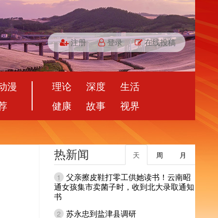
注册
登录
在线投稿
动漫
理论
深度
生活
荐
健康
故事
视界
热新闻
天
周
月
父亲擦皮鞋打零工供她读书！云南昭
1
通女孩集市卖菌子时，收到北大录取通知
书
苏永忠到盐津县调研
2