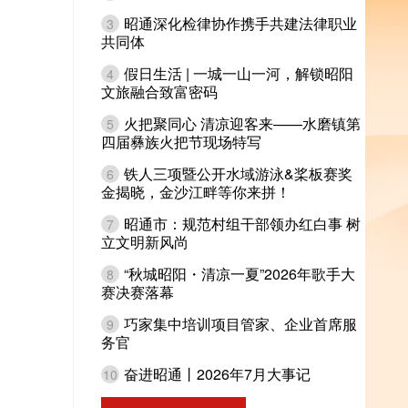
昭通深化检律协作携手共建法律职业
3
共同体
假日生活 | 一城一山一河，解锁昭阳
4
文旅融合致富密码
火把聚同心 清凉迎客来——水磨镇第
5
四届彝族火把节现场特写
铁人三项暨公开水域游泳&桨板赛奖
6
金揭晓，金沙江畔等你来拼！
昭通市：规范村组干部领办红白事 树
7
立文明新风尚
“秋城昭阳・清凉一夏”2026年歌手大
8
赛决赛落幕
巧家集中培训项目管家、企业首席服
9
务官
奋进昭通丨2026年7月大事记
10