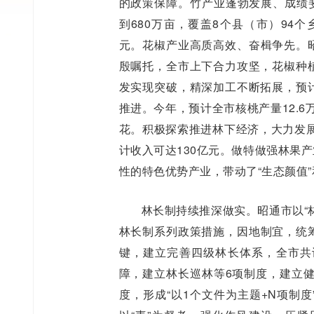
的政策保障。竹产业蓬勃发展、成绩斐
到680万亩，覆盖8个县（市）94个乡
元。花椒产业高质高效、奋楫争先。昭
殷嘱托，全市上下合力攻坚，花椒种植
发实现突破，精深加工不断拓展，预计
推进。今年，预计全市核桃产量12.
花。积极探索推进林下经济，大力发
计收入可达130亿元。做特做强林果
性的特色优势产业，带动了“生态颜值”
林长制持续推深做实。昭通市以“
林长制系列政策措施，因地制宜，统筹
键，建立完善四级林长体系，全市共设立
障，建立林长巡林等6项制度，建立健
度，形成“以1个文件为主题+N项制