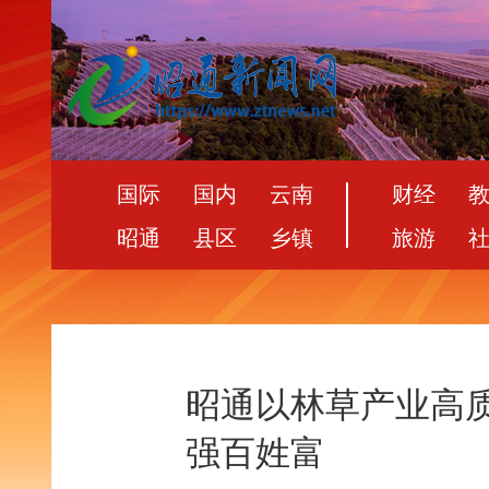
国际
国内
云南
财经
昭通
县区
乡镇
旅游
昭通以林草产业高
强百姓富