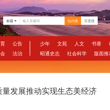
标题
站内搜
百度搜
教育
公告
少年
文苑
人文
书香
社会
法治
昭通史志
社会科学
版面推
质量发展推动实现生态美经济