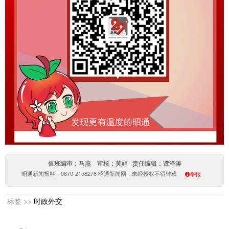
值班编审：马燕 审核：莫娟 责任编辑：谭泽涛
昭通新闻报料：0870-2158276 昭通新闻网，未经授权不得转载
举报
标签 >>
时政外交