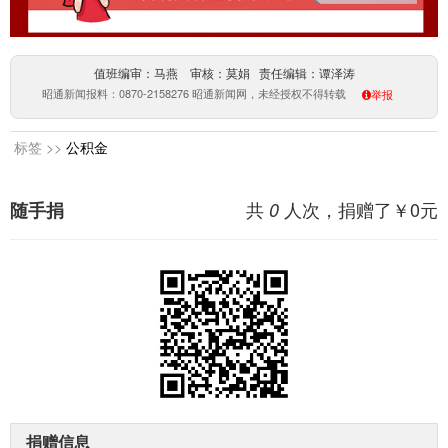
值班编审：马燕 审核：莫娟 责任编辑：谭泽涛
昭通新闻报料：0870-2158276 昭通新闻网，未经授权不得转载
举报
标签 >>
公积金
共
人次，捐赠了￥
0
元
随手捐
0
捐赠信息