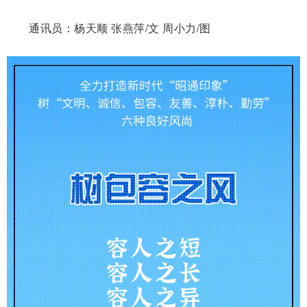
通讯员：杨天顺 张燕萍/文 周小力/图