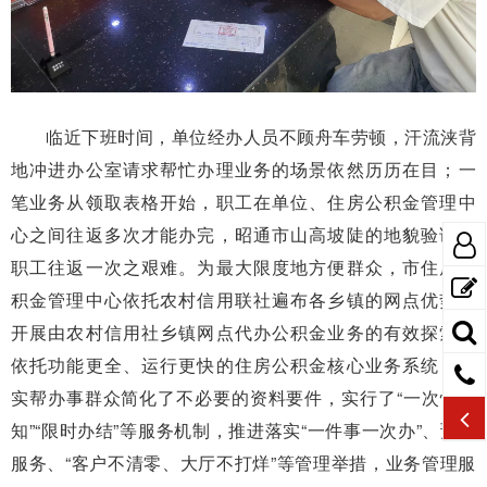
临近下班时间，单位经办人员不顾舟车劳顿，汗流浃背
地冲进办公室请求帮忙办理业务的场景依然历历在目；一
笔业务从领取表格开始，职工在单位、住房公积金管理中
心之间往返多次才能办完，昭通市山高坡陡的地貌验证了
职工往返一次之艰难。为最大限度地方便群众，市住房公
积金管理中心依托农村信用联社遍布各乡镇的网点优势，
开展由农村信用社乡镇网点代办公积金业务的有效探索。
依托功能更全、运行更快的住房公积金核心业务系统，切
实帮办事群众简化了不必要的资料要件，实行了“一次性告
知”“限时办结”等服务机制，推进落实“一件事一次办”、预约
服务、“客户不清零、大厅不打烊”等管理举措，业务管理服