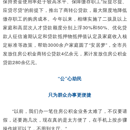
保持资金使用率处于较高水平、保障缴存职工“应提尽提、
应贷尽贷”的前提下，推出了商转公贷款，最大限度地降低
缴存职工的购房成本。今年以来，相继实施了二孩及以上
家庭和高层次人才贷款额度分别上浮30%和50%、优化贷
款人征信逾期认定和贷款抵押物抵押值认定及家庭收入核
定标准等政策，帮助3000余户家庭圆了“安居梦”，全市共
发放住房公积金商转公贷款4亿余元，累计发放住房公积金
贷款280余亿元。
“公”心助民
只为群众办事更便捷
“以前，我们办一笔住房公积金业务太难了，不仅要请
假，还要跑几次，现在真的是太方便了，在手机上按步骤
操作就可以了，不用到大厅。”