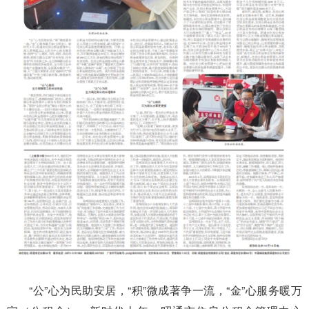
“公”心为民助安居，“积”微成著争一流，“金”心服务暖万