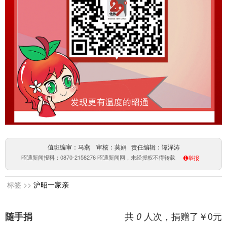
值班编审：马燕 审核：莫娟 责任编辑：谭泽涛
昭通新闻报料：0870-2158276 昭通新闻网，未经授权不得转载
举报
标签 >>
沪昭一家亲
共
人次，捐赠了￥
0
元
随手捐
0