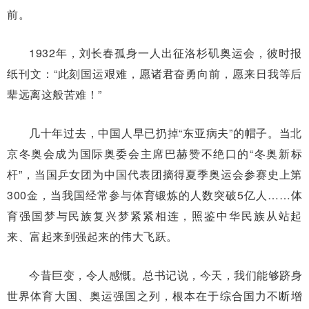
前。
1932年，刘长春孤身一人出征洛杉矶奥运会，彼时报
纸刊文：“此刻国运艰难，愿诸君奋勇向前，愿来日我等后
辈远离这般苦难！”
几十年过去，中国人早已扔掉“东亚病夫”的帽子。当北
京冬奥会成为国际奥委会主席巴赫赞不绝口的“冬奥新标
杆”，当国乒女团为中国代表团摘得夏季奥运会参赛史上第
300金，当我国经常参与体育锻炼的人数突破5亿人……体
育强国梦与民族复兴梦紧紧相连，照鉴中华民族从站起
来、富起来到强起来的伟大飞跃。
今昔巨变，令人感慨。总书记说，今天，我们能够跻身
世界体育大国、奥运强国之列，根本在于综合国力不断增