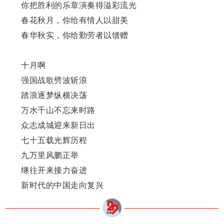
你把胜利的乐章演奏得溢彩流光
春花秋月，你给有情人以甜美
春华秋实，你给勤劳者以馈赠
十月啊
强国战歌劈波斩浪
踏浪逐梦纵横决荡
万水千山不忘来时路
众志成城迎来新日出
七十五载光辉历程
九万里风鹏正举
继往开来接力奋进
新时代的中国走向复兴