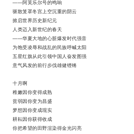
——阿芙乐尔号的鸣响
驱散笼罩冬宫上空沉重的阴云
掀启世界历史新纪元
人类迈入新世纪的春天
——华夏大地的心脏爆发时代强音
为饱受凌辱和战乱的民族呼喊太阳
五星红旗从此引领中国人奋发图强
意气风发的前行步伐雄健铿锵
十月啊
稚嫩因你变得成熟
贫弱因你变为昌盛
梦想因你变成现实
耕耘因你获得收成
你把希望的田野渲染得金光闪亮