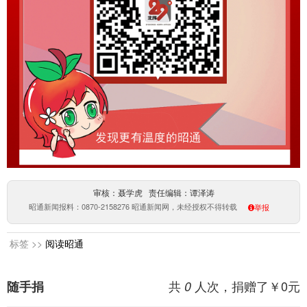
审核：聂学虎 责任编辑：谭泽涛
昭通新闻报料：0870-2158276 昭通新闻网，未经授权不得转载
举报
标签 >>
阅读昭通
共
人次，捐赠了￥
0
元
随手捐
0