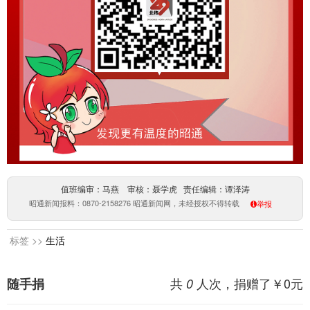
值班编审：马燕 审核：聂学虎 责任编辑：谭泽涛
昭通新闻报料：0870-2158276 昭通新闻网，未经授权不得转载
举报
标签 >>
生活
共
人次，捐赠了￥
0
元
随手捐
0