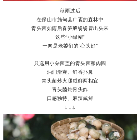
秋雨过后
在保山市施甸县广袤的森林中
青头菌如雨后春笋般纷纷冒出头来
这些“小绿帽”
一向是老饕们的“心头好”
只选用小朵菌盖的青头菌酿肉圆
油润滑爽、鲜香扑鼻
青头菌炒火腿咸鲜两相宜
青头菌炖骨头鲊
口感独特、麻辣咸鲜
↓↓↓