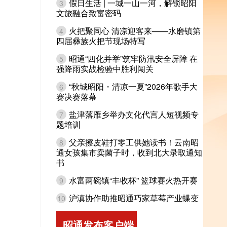
假日生活 | 一城一山一河，解锁昭阳
3
文旅融合致富密码
火把聚同心 清凉迎客来——水磨镇第
4
四届彝族火把节现场特写
昭通“四化并举”筑牢防汛安全屏障 在
5
强降雨实战检验中胜利闯关
“秋城昭阳・清凉一夏”2026年歌手大
6
赛决赛落幕
盐津落雁乡举办文化代言人短视频专
7
题培训
父亲擦皮鞋打零工供她读书！云南昭
8
通女孩集市卖菌子时，收到北大录取通知
书
水富两碗镇“丰收杯” 篮球赛火热开赛
9
沪滇协作助推昭通巧家草莓产业蝶变
10
昭通发布客户端