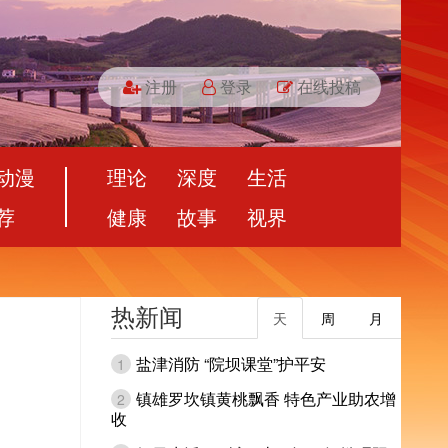
注册
登录
在线投稿
动漫
理论
深度
生活
荐
健康
故事
视界
热新闻
天
周
月
盐津消防 “院坝课堂”护平安
1
镇雄罗坎镇黄桃飘香 特色产业助农增
2
收