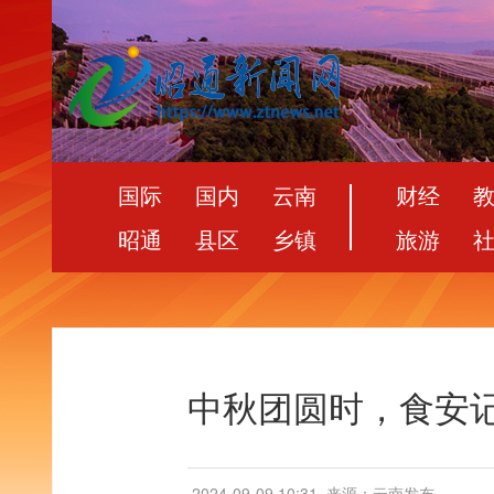
国际
国内
云南
财经
昭通
县区
乡镇
旅游
中秋团圆时，食安
2024-09-09 10:31
来源：云南发布