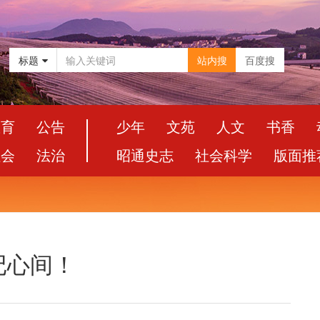
标题
站内搜
百度搜
教育
公告
少年
文苑
人文
书香
社会
法治
昭通史志
社会科学
版面推
记心间！