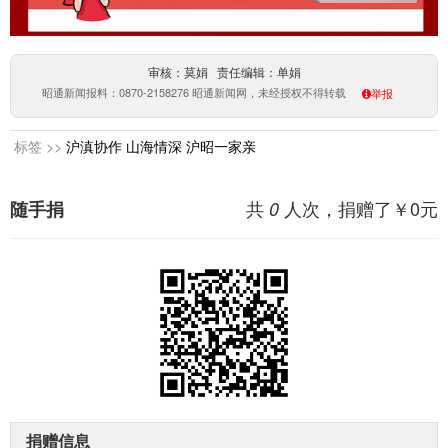
审核：莫娟 责任编辑：单娟
昭通新闻报料：0870-2158276 昭通新闻网，未经授权不得转载
举报
标签 >>
沪滇协作
山海情深
沪昭一家亲
共
人次，捐赠了￥
0
元
随手捐
0
捐赠信息