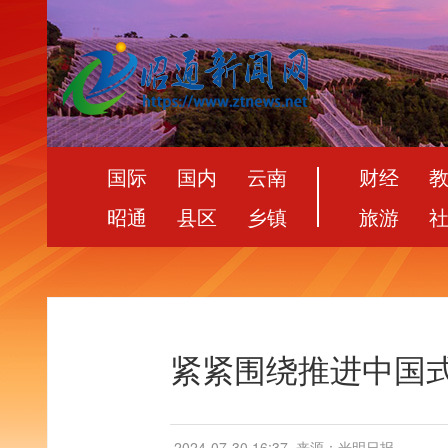
国际
国内
云南
财经
昭通
县区
乡镇
旅游
紧紧围绕推进中国
2024-07-30 16:37
来源：光明日报