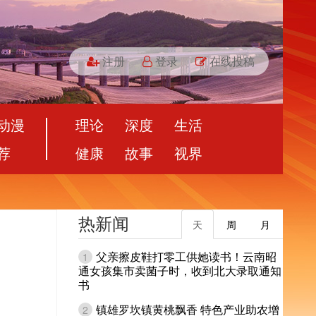
注册
登录
在线投稿
动漫
理论
深度
生活
荐
健康
故事
视界
热新闻
天
周
月
父亲擦皮鞋打零工供她读书！云南昭
1
通女孩集市卖菌子时，收到北大录取通知
书
镇雄罗坎镇黄桃飘香 特色产业助农增
2