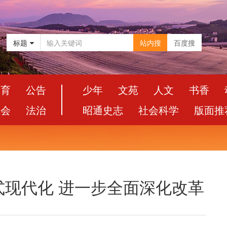
标题
站内搜
百度搜
教育
公告
少年
文苑
人文
书香
社会
法治
昭通史志
社会科学
版面推
式现代化 进一步全面深化改革