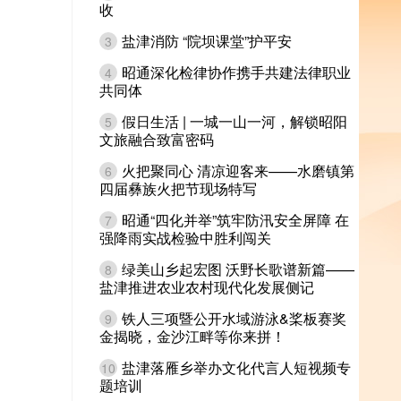
收
盐津消防 “院坝课堂”护平安
3
昭通深化检律协作携手共建法律职业
4
共同体
假日生活 | 一城一山一河，解锁昭阳
5
文旅融合致富密码
火把聚同心 清凉迎客来——水磨镇第
6
四届彝族火把节现场特写
昭通“四化并举”筑牢防汛安全屏障 在
7
强降雨实战检验中胜利闯关
绿美山乡起宏图 沃野长歌谱新篇——
8
盐津推进农业农村现代化发展侧记
铁人三项暨公开水域游泳&桨板赛奖
9
金揭晓，金沙江畔等你来拼！
盐津落雁乡举办文化代言人短视频专
10
题培训