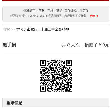
值班编审：马燕 审核：莫娟 责任编辑：周万琴
昭通新闻报料：0870-2158276 昭通新闻网，未经授权不得转载
举报
标签 >>
学习贯彻党的二十届三中全会精神
共
人次，捐赠了￥
0
元
随手捐
0
捐赠信息