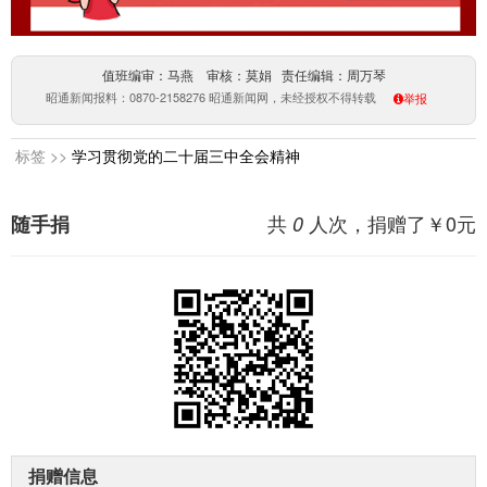
值班编审：马燕 审核：莫娟 责任编辑：周万琴
昭通新闻报料：0870-2158276 昭通新闻网，未经授权不得转载
举报
标签 >>
学习贯彻党的二十届三中全会精神
共
人次，捐赠了￥
0
元
随手捐
0
捐赠信息