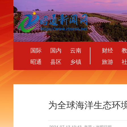
国际
国内
云南
财经
昭通
县区
乡镇
旅游
为全球海洋生态环
2024-07-13 10:43
来源：光明日报