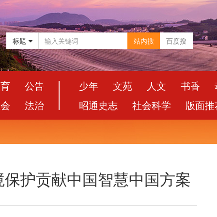
标题
站内搜
百度搜
教育
公告
少年
文苑
人文
书香
社会
法治
昭通史志
社会科学
版面推
境保护贡献中国智慧中国方案