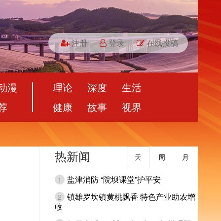
注册
登录
在线投稿
动漫
理论
深度
生活
荐
健康
故事
视界
热新闻
天
周
月
盐津消防 “院坝课堂”护平安
1
镇雄罗坎镇黄桃飘香 特色产业助农增
2
收