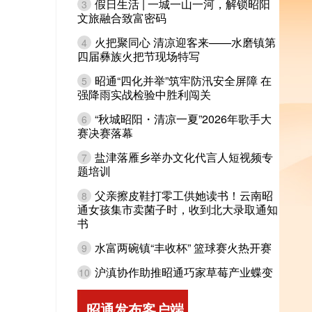
假日生活 | 一城一山一河，解锁昭阳
3
文旅融合致富密码
火把聚同心 清凉迎客来——水磨镇第
4
四届彝族火把节现场特写
昭通“四化并举”筑牢防汛安全屏障 在
5
强降雨实战检验中胜利闯关
“秋城昭阳・清凉一夏”2026年歌手大
6
赛决赛落幕
盐津落雁乡举办文化代言人短视频专
7
题培训
父亲擦皮鞋打零工供她读书！云南昭
8
通女孩集市卖菌子时，收到北大录取通知
书
水富两碗镇“丰收杯” 篮球赛火热开赛
9
沪滇协作助推昭通巧家草莓产业蝶变
10
昭通发布客户端