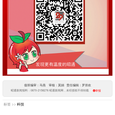
值班编审：马燕 审核：莫娟 责任编辑：罗崇欢
昭通新闻报料：0870-2158276 昭通新闻网，未经授权不得转载
举报
标签 >>
科技