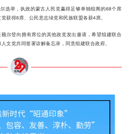
拉尔选举，执政的蒙古人民党赢得足够单独组阁的68个席
文党获得8席、公民意志绿党和民族联盟各获4席。
云额尔登向拥有席位的其他政党发出邀请，希望组建联合
和人文党共同签署谅解备忘录，同意组建联合政府。