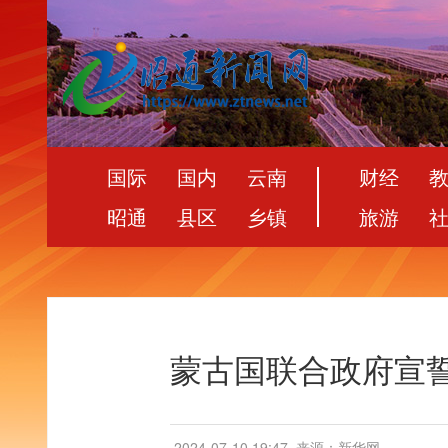
国际
国内
云南
财经
昭通
县区
乡镇
旅游
蒙古国联合政府宣
2024-07-10 19:47
来源：新华网