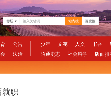
标题
站内搜
百度搜
教育
公告
少年
文苑
人文
书香
社会
法治
昭通史志
社会科学
版面推
誓就职