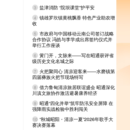
盐津消防 “院坝课堂”护平安
3
镇雄罗坎镇黄桃飘香 特色产业助农增
4
收
市政府与中国移动云南公司签订战略
5
合作协议 冯皓与李学成出席签约仪式并
举行工作座谈
黉门开，文脉来——写在昭通获评省
6
级历史文化名城之际
火把聚同心 清凉迎客来——水磨镇第
7
四届彝族火把节现场特写
借力鲁甸清凉旅居联谊盛会 昭通深化
8
川滇文旅协作激活避暑康养经济
昭通“四化并举”筑牢防汛安全屏障 在
9
强降雨实战检验中胜利闯关
“秋城昭阳・清凉一夏”2026年歌手大
10
赛决赛落幕