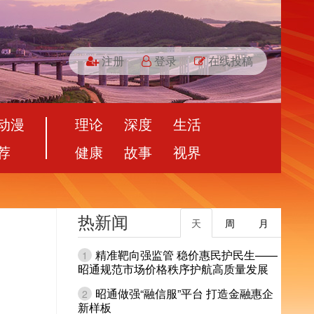
注册
登录
在线投稿
动漫
理论
深度
生活
荐
健康
故事
视界
热新闻
天
周
月
精准靶向强监管 稳价惠民护民生——
1
昭通规范市场价格秩序护航高质量发展
昭通做强“融信服”平台 打造金融惠企
2
新样板