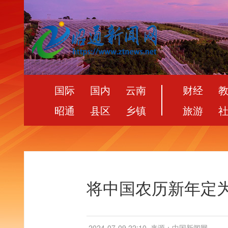
国际
国内
云南
财经
昭通
县区
乡镇
旅游
将中国农历新年定
2024-07-09 22:10
来源：中国新闻网