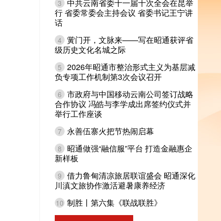
中共云南省委十一届十次全会在昆举
3
行 省委常委会主持会议 省委书记王宁讲
话
黉门开，文脉来——写在昭通获评省
4
级历史文化名城之际
2026年昭通市整治形式主义为基层减
5
负专项工作机制第3次会议召开
市政府与中国移动云南公司签订战略
6
合作协议 冯皓与李学成出席签约仪式并
举行工作座谈
永善伍寨火把节热闹启幕
7
昭通做强“融信服”平台 打造金融惠企
8
新样板
借力鲁甸清凉旅居联谊盛会 昭通深化
9
川滇文旅协作激活避暑康养经济
制胜丨第六集《联战联胜》
10