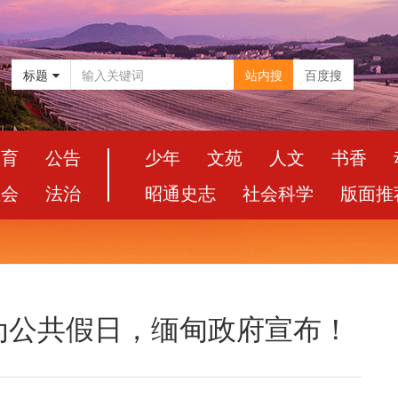
标题
站内搜
百度搜
教育
公告
少年
文苑
人文
书香
社会
法治
昭通史志
社会科学
版面推
为公共假日，缅甸政府宣布！