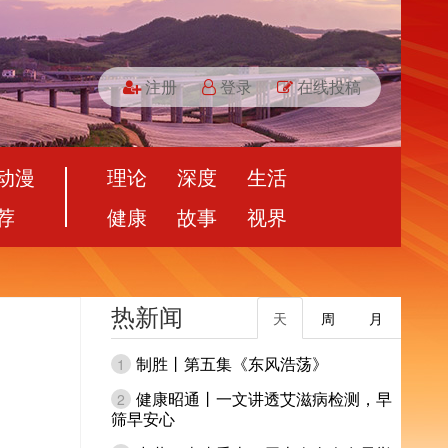
注册
登录
在线投稿
动漫
理论
深度
生活
荐
健康
故事
视界
热新闻
天
周
月
制胜丨第五集《东风浩荡》
1
健康昭通丨一文讲透艾滋病检测，早
2
筛早安心