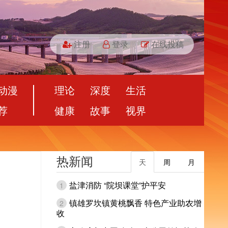
注册
登录
在线投稿
动漫
理论
深度
生活
荐
健康
故事
视界
热新闻
天
周
月
盐津消防 “院坝课堂”护平安
1
镇雄罗坎镇黄桃飘香 特色产业助农增
2
收