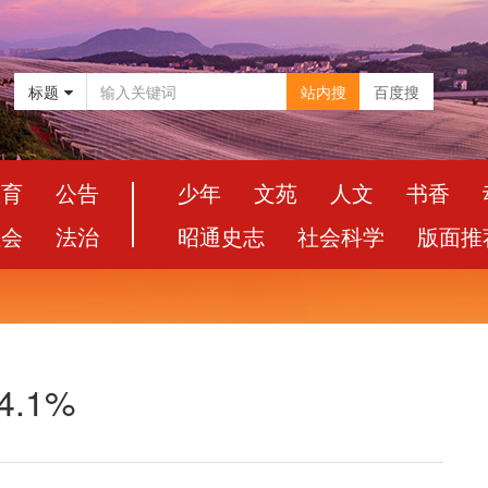
标题
站内搜
百度搜
教育
公告
少年
文苑
人文
书香
社会
法治
昭通史志
社会科学
版面推
.1%