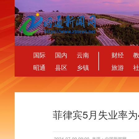
国际
国内
云南
财经
昭通
县区
乡镇
旅游
菲律宾5月失业率为4
2024-07-09 09:00
来源：中国新闻网