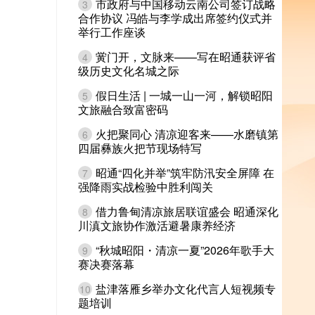
市政府与中国移动云南公司签订战略
3
合作协议 冯皓与李学成出席签约仪式并
举行工作座谈
黉门开，文脉来——写在昭通获评省
4
级历史文化名城之际
假日生活 | 一城一山一河，解锁昭阳
5
文旅融合致富密码
火把聚同心 清凉迎客来——水磨镇第
6
四届彝族火把节现场特写
昭通“四化并举”筑牢防汛安全屏障 在
7
强降雨实战检验中胜利闯关
借力鲁甸清凉旅居联谊盛会 昭通深化
8
川滇文旅协作激活避暑康养经济
“秋城昭阳・清凉一夏”2026年歌手大
9
赛决赛落幕
盐津落雁乡举办文化代言人短视频专
10
题培训