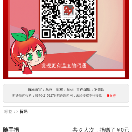
值班编审：马燕 审核：莫娟 责任编辑：罗崇欢
昭通新闻报料：0870-2158276 昭通新闻网，未经授权不得转载
举报
标签 >>
贸易
共
人次，捐赠了￥
0
元
随手捐
0