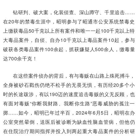
钻研判、破大案，化装侦查、深山蹲守、千里追击……
在20年的禁毒生涯中，昭明参与了昭通市公安系统禁毒史
上缴获毒品50千克以上所有案件和唯一一起100千克以上特
大毒品案件，自侦、自办10千克以上毒品案件10起，参与
破获各类毒品案件100余起，抓获嫌疑人500余人，缴毒量
达700余千克！
在这些案件侦办的背后，有与毒贩在山路上殊死搏斗，
全身被砂石戳伤仍绝不松手的无畏无惧，有历经20多个小
时的长途跋涉，有以190迈的速度追击毒贩的义无反顾，也
有面对毒贩“你断我财路、我断你生路”恶毒威胁的孤注一
掷……如今，昭明已年过半百，2024年6月5日，昭明在办
公室突然晕倒，送医后被诊断为缺血性脑血管病，但他仍
在住院治疗期间指挥并投入到两起重大毒品案件的分析研