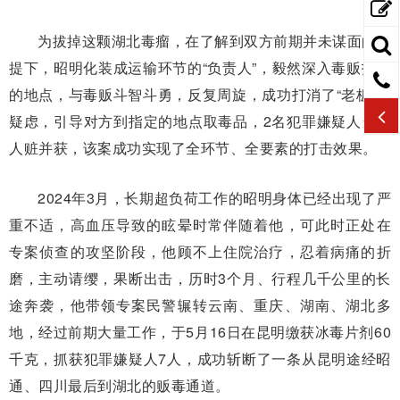
为拔掉这颗湖北毒瘤，在了解到双方前期并未谋面的前
提下，昭明化装成运输环节的“负责人”，毅然深入毒贩指定
的地点，与毒贩斗智斗勇，反复周旋，成功打消了“老板”的
疑虑，引导对方到指定的地点取毒品，2名犯罪嫌疑人当场
人赃并获，该案成功实现了全环节、全要素的打击效果。
2024年3月，长期超负荷工作的昭明身体已经出现了严
重不适，高血压导致的眩晕时常伴随着他，可此时正处在
专案侦查的攻坚阶段，他顾不上住院治疗，忍着病痛的折
磨，主动请缨，果断出击，历时3个月、行程几千公里的长
途奔袭，他带领专案民警辗转云南、重庆、湖南、湖北多
地，经过前期大量工作，于5月16日在昆明缴获冰毒片剂60
千克，抓获犯罪嫌疑人7人，成功斩断了一条从昆明途经昭
通、四川最后到湖北的贩毒通道。