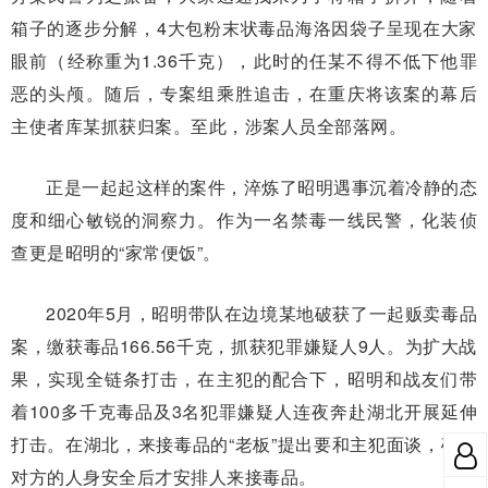
箱子的逐步分解，4大包粉末状毒品海洛因袋子呈现在大家
眼前（经称重为1.36千克），此时的任某不得不低下他罪
恶的头颅。随后，专案组乘胜追击，在重庆将该案的幕后
主使者库某抓获归案。至此，涉案人员全部落网。
正是一起起这样的案件，淬炼了昭明遇事沉着冷静的态
度和细心敏锐的洞察力。作为一名禁毒一线民警，化装侦
查更是昭明的“家常便饭”。
2020年5月，昭明带队在边境某地破获了一起贩卖毒品
案，缴获毒品166.56千克，抓获犯罪嫌疑人9人。为扩大战
果，实现全链条打击，在主犯的配合下，昭明和战友们带
着100多千克毒品及3名犯罪嫌疑人连夜奔赴湖北开展延伸
打击。在湖北，来接毒品的“老板”提出要和主犯面谈，确保
对方的人身安全后才安排人来接毒品。