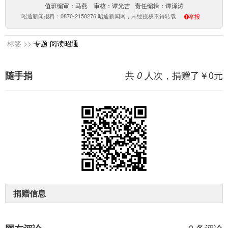
值班编审：马燕 审核：谭光吉 责任编辑：谭泽涛
昭通新闻报料：0870-2158276 昭通新闻网，未经授权不得转载
举报
标签 >>
专题
阅读昭通
共
人次，捐赠了￥
0
元
随手捐
0
捐赠信息