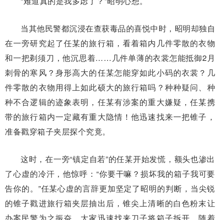
“难道真的是我多虑了？”昭明心想。
当其他民警都沉浸在查获毒品的喜悦中时，昭明却独自
在一旁研究起了任某的旅行箱，看着箱内几件零散的衣物
和一把剃须刀，他沉思着……几件单薄的衣裳怎能抵御2月
刺骨的寒风？身形高大的任某怎能穿如此小码的衣裳？几
件零散的衣物用得上如此硕大的旅行箱吗？种种疑问、种
种不合逻辑的迹象表明，任某有涉案的重大嫌疑，任某携
带的旅行箱内一定藏有重大隐情！他迅速找来一把锥子，
准备戳穿箱子夹层探个究竟。
这时，在一旁“镇定自若”的任某开始发慌，额头也渗出
了心虚的冷汗，他惊呼：“你要干嘛？损坏我的箱子我可要
告你的。”任某心虚的言辞更加坚定了昭明的判断，当尖锐
的锥子戳进旅行箱夹层抽出后，锥尖上清晰的白色粉末让
办案民警为之振奋，大家迅速找来刀子将箱子拆开，随着