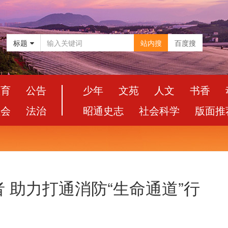
标题
站内搜
百度搜
教育
公告
少年
文苑
人文
书香
社会
法治
昭通史志
社会科学
版面推
 助力打通消防“生命通道”行