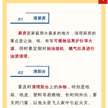
清厨房
01
厨房
是家庭用火最多的地方，清理厨房的
重点是让油、纸、布等
可燃物远离炉灶等火
。
同时要定期对
、
源
抽油烟机
燃气灶具进行
。
油渍清理
清阳台
02
要及时
上的
，特别是纸
清理阳台
杂物
箱、纸皮、塑料等易燃物。长时间外出，要
关闭门窗，以免火星飞入家中引起火灾。