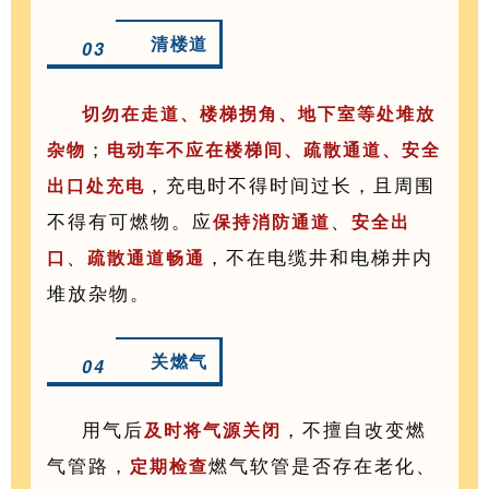
清楼道
03
切勿在走道、楼梯拐角、地下室等处堆放
；
杂物
电动车
不应
在楼梯间、疏散通道、安全
，充电时不得时间过长，且周围
出口处充电
不得有可燃物。应
、
保持消防通道
安全出
、
，不在电缆井和电梯井内
口
疏散通道畅通
堆放杂物。
关燃气
04
用气后
，不擅自改变燃
及时将气源关闭
气管路，
燃气软管是否存在老化、
定期检查