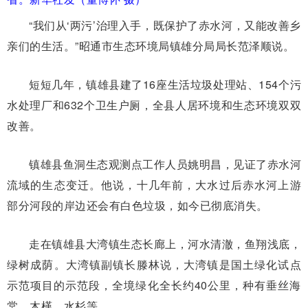
“我们从‘两污’治理入手，既保护了赤水河，又能改善乡
亲们的生活。”昭通市生态环境局镇雄分局局长范泽顺说。
短短几年，镇雄县建了16座生活垃圾处理站、154个污
水处理厂和632个卫生户厕，全县人居环境和生态环境双双
改善。
镇雄县鱼洞生态观测点工作人员姚明昌，见证了赤水河
流域的生态变迁。他说，十几年前，大水过后赤水河上游
部分河段的岸边还会有白色垃圾，如今已彻底消失。
走在镇雄县大湾镇生态长廊上，河水清澈，鱼翔浅底，
绿树成荫。大湾镇副镇长滕林说，大湾镇是国土绿化试点
示范项目的示范段，全境绿化全长约40公里，种有垂丝海
棠、木槿、水杉等。