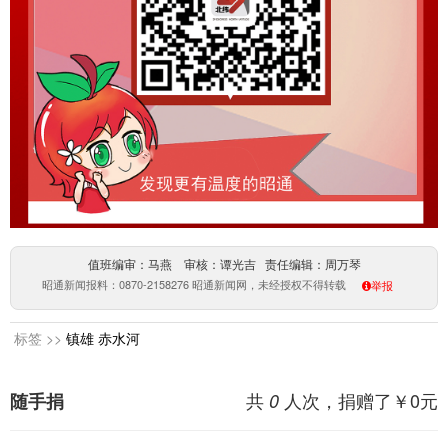
值班编审：马燕 审核：谭光吉 责任编辑：周万琴
昭通新闻报料：0870-2158276 昭通新闻网，未经授权不得转载
举报
标签 >>
镇雄
赤水河
共
人次，捐赠了￥
0
元
随手捐
0