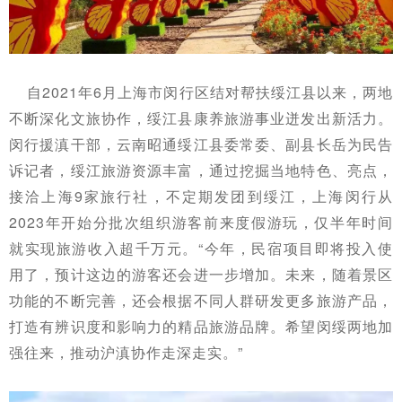
自2021年6月上海市闵行区结对帮扶绥江县以来，两地
不断深化文旅协作，绥江县康养旅游事业迸发出新活力。
闵行援滇干部，云南昭通绥江县委常委、副县长岳为民告
诉记者，
绥江旅游资源丰富，通过挖掘当地特色、亮点，
接洽上海9家旅行社，不定期发团到绥江，
上海闵行从
2023年开始分批次组织游客前来度假游玩，仅半年时间
就实现旅游收入超千万元。
“今年，
民宿项目即将投入使
用了，预计这边的游客还会进一步增加。未来，
随着景区
功能的不断完善，还会
根据不同人群研发更多旅游产品，
打造有辨识度和影响力的精品旅游品牌。希望闵绥两地加
强往来，推动沪滇协作走深走实。
”