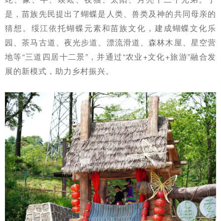
是，苗族先民提出了蝴蝶是人类、兽类及神的共同母亲的
猜想。绥江依托蝴蝶元素和苗族文化，
建成蝴蝶文化乐
园、茶马古道、夜光步道、漂流滑道、森林木屋、星空营
地等“三道四居十二景”，并
通过“农业+文化+旅游”融合发
展的新模式，助力乡村振兴。