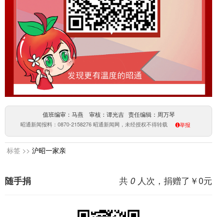
值班编审：马燕 审核：谭光吉 责任编辑：周万琴
昭通新闻报料：0870-2158276 昭通新闻网，未经授权不得转载
举报
标签 >>
沪昭一家亲
共
人次，捐赠了￥
0
元
随手捐
0