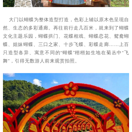
大门以蝴蝶为整体造型打造，色彩上辅以原木色呈现自
然、生态的多彩通廊。
再往前行走几百米，就来到了蝴蝶
文化主题乐园，蝴蝶拱门、花蝶相戏、蝴蝶恋花、鸳鸯蝴
蝶、姐妹蝴蝶、三口之家、十步飞蝶、彩蝶走廊……上百
只造型各异、寓意不同的“蝴蝶”栩栩如生地在菊丛中“飞
舞”，引得无数游人前来观赏拍照。