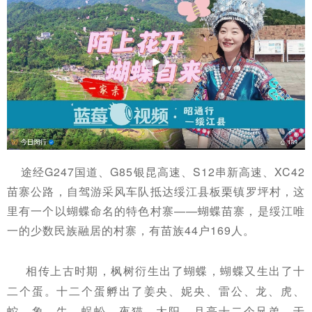
途经G247国道、G85银昆高速、S12串新高速、XC42
苗寨公路，自驾游采风车队抵达绥江县板栗镇罗坪村，这
里有一个以蝴蝶命名的特色村寨——蝴蝶苗寨，是绥江唯
一的少数民族融居的村寨，有苗族44户169人。
相传上古时期，枫树衍生出了蝴蝶，蝴蝶又生出了十
二个蛋。十二个蛋孵出了姜央、妮央、雷公、龙、虎、
蛇、象、牛、蜈蚣、夜猫、太阳、月亮十二个兄弟。于