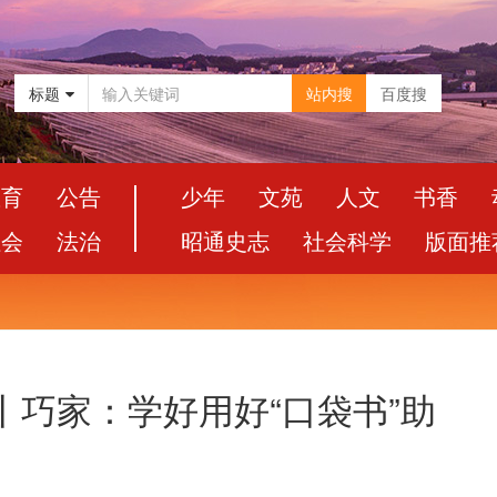
标题
站内搜
百度搜
教育
公告
少年
文苑
人文
书香
社会
法治
昭通史志
社会科学
版面推
丨巧家：学好用好“口袋书”助