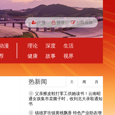
注册
登录
在线投稿
动漫
理论
深度
生活
荐
健康
故事
视界
热新闻
天
周
月
父亲擦皮鞋打零工供她读书！云南昭
1
通女孩集市卖菌子时，收到北大录取通知
书
镇雄罗坎镇黄桃飘香 特色产业助农增
2