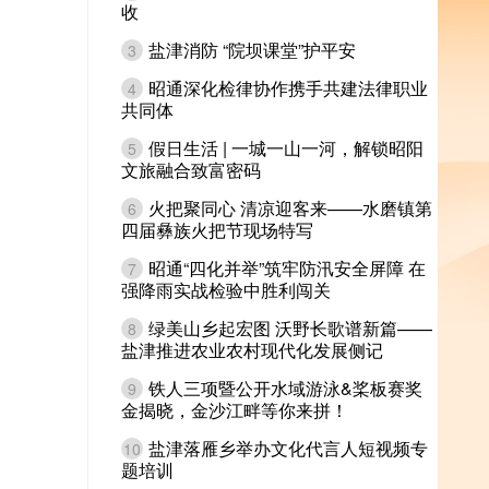
收
盐津消防 “院坝课堂”护平安
3
昭通深化检律协作携手共建法律职业
4
共同体
假日生活 | 一城一山一河，解锁昭阳
5
文旅融合致富密码
火把聚同心 清凉迎客来——水磨镇第
6
四届彝族火把节现场特写
昭通“四化并举”筑牢防汛安全屏障 在
7
强降雨实战检验中胜利闯关
绿美山乡起宏图 沃野长歌谱新篇——
8
盐津推进农业农村现代化发展侧记
铁人三项暨公开水域游泳&桨板赛奖
9
金揭晓，金沙江畔等你来拼！
盐津落雁乡举办文化代言人短视频专
10
题培训