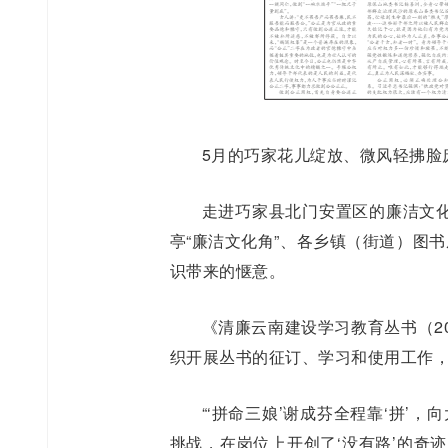
5月的巧家花儿绽放、微风轻拂脸
走进巧家县北门安置区的廉洁文
亭“廉洁文化角”、各乡镇（街道）图
识带来的惬意。
《清廉云南建设学习教育丛书（2
织开展丛书的征订、学习和使用工作
“‘拼命三娘’谢成芬全程靠‘拼’
挑战，在岗位上开创了‘没有路’的奇