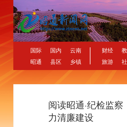
国际
国内
云南
财经
昭通
县区
乡镇
旅游
阅读昭通·纪检监察
力清廉建设