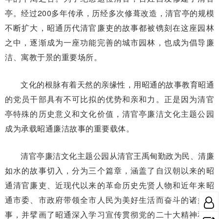
亭。经过200多年传承，历经多次修葺改造，清官亭的规模
不断扩大，昭通历代清官廉吏的故事都被镌刻在这座园林
之中，逐渐成为一座功能完善的城市园林，也成为倡导廉
洁、寓教于景的重要场所。
文化的根脉有着天然的亲缘性，用昭通的故事教育昭通
的党员干部具有不可比拟的优势和亲和力。正是因为清官
亭特殊的历史意义和文化价值，清官亭廉洁文化主题公园
成为承载昭通廉洁故事的重要载体。
清官亭廉洁文化主题公园从清官王禹甸勤政为民、清廉
如水的故事切入，分为三个篇章，涵盖了自汉朝以来的昭
通清官廉吏、近现代以来的革命历史先贤人物和近年来昭
通市委、市政府带领全市人民为美好生活而奋斗的诸多故
事，并擘画了昭通深入学习宣传贯彻党的二十大精神和全