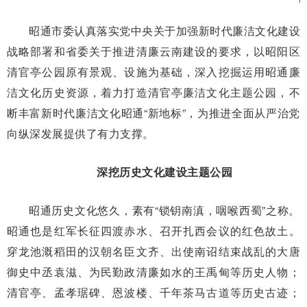
昭通市委认真落实党中央关于加强新时代廉洁文化建设
战略部署和省委关于推进清廉云南建设的要求，以昭阳区
清官亭公园原有景观、设施为基础，深入挖掘运用昭通廉
洁文化历史资源，着力打造清官亭廉洁文化主题公园，不
断丰富新时代廉洁文化昭通“新地标”，为推进全面从严治党
向纵深发展提供了有力支撑。
深挖历史文化建设主题公园
昭通历史文化悠久，素有“锁钥南滇，咽喉西蜀”之称。
昭通也是红军长征四渡赤水、召开扎西会议的红色故土。
穿龙池溉稻田的汉朝名臣文齐、出使南诏结束战乱的大唐
御史中丞袁滋、为民勤政清廉如水的王禹甸等历史人物；
清官亭、孟孝琚碑、恩波楼、千年茶马古道等历史古迹；