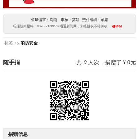
值班编审：马燕 审核：莫娟 责任编辑：单娟
昭通新闻报料：0870-2158276 昭通新闻网，未经授权不得转载
举报
标签 >>
消防安全
共
人次，捐赠了￥
0
元
随手捐
0
捐赠信息