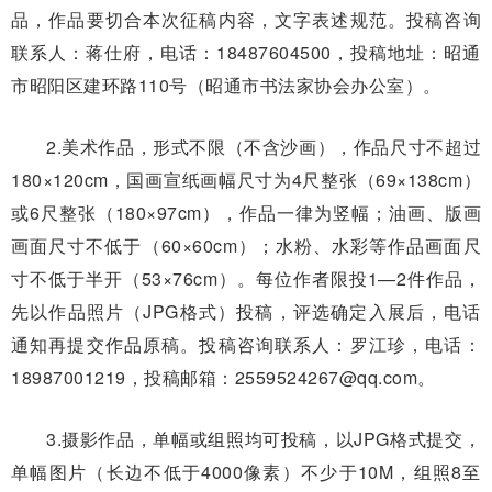
品，作品要切合本次征稿内容，文字表述规范。投稿咨询
联系人：蒋仕府，电话：18487604500，投稿地址：昭通
市昭阳区建环路110号（昭通市书法家协会办公室）。
2.美术作品，形式不限（不含沙画），作品尺寸不超过
180×120cm，国画宣纸画幅尺寸为4尺整张（69×138cm）
或6尺整张（180×97cm），作品一律为竖幅；油画、版画
画面尺寸不低于（60×60cm）；水粉、水彩等作品画面尺
寸不低于半开（53×76cm）。每位作者限投1—2件作品，
先以作品照片（JPG格式）投稿，评选确定入展后，电话
通知再提交作品原稿。投稿咨询联系人：罗江珍，电话：
18987001219，投稿邮箱：2559524267@qq.com。
3.摄影作品，单幅或组照均可投稿，以JPG格式提交，
单幅图片（长边不低于4000像素）不少于10M，组照8至