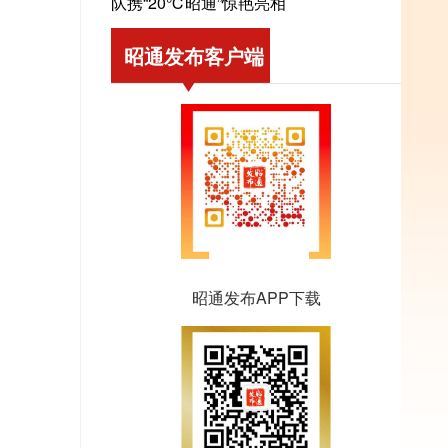
队携“20℃昭通”惊艳亮相
昭通发布客户端
昭通发布APP下载