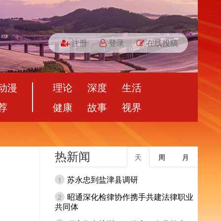
注册
登录
在线投稿
动漫
理论
深度
生活
荐
健康
故事
视界
热新闻
天
周
月
苏永忠到盐津县调研
1
昭通深化检律协作携手共建法律职业
2
共同体