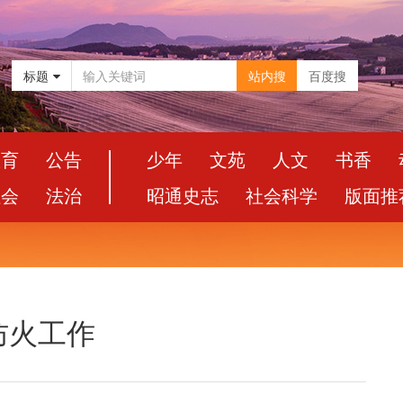
标题
站内搜
百度搜
教育
公告
少年
文苑
人文
书香
社会
法治
昭通史志
社会科学
版面推
防火工作