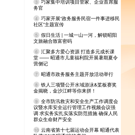
巧家集中培训项目管家、企业首席服
3
务官
巧家开展“政务服务民宿一件事进移民
4
社区”主题宣传
假日生活 | 一城一山一河，解锁昭阳
5
文旅融合致富密码
汇聚多方爱心资源 打造多元成长课
6
堂 —— 昭通市儿童福利院开展暑期夏令
营侧记
昭通市政务服务主题开放活动举行
7
铁人三项暨公开水域游泳&桨板赛奖
8
金揭晓，金沙江畔等你来拼！
全市防汛救灾和安全生产工作调度会
9
议暨水库安全运行管理工作视频会议强
调 求实务实扎实落实防范措施 确保人民
群众生命财产安全
云南省第十七届运动会开幕 昭通代表
10