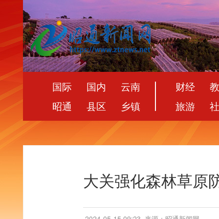
国际
国内
云南
财经
昭通
县区
乡镇
旅游
大关强化森林草原
2024-05-15 09:23
来源：昭通新闻网