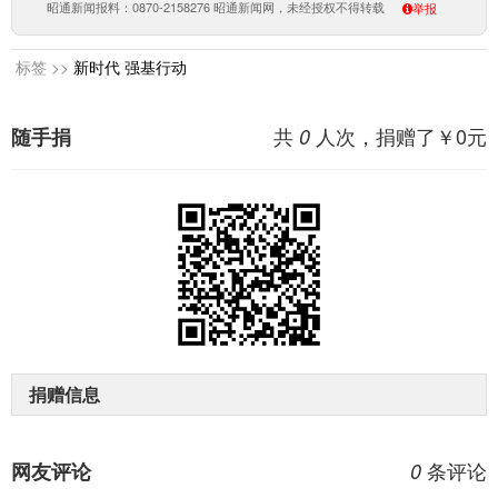
昭通新闻报料：0870-2158276 昭通新闻网，未经授权不得转载
举报
标签 >>
新时代
强基行动
共
人次，捐赠了￥
0
元
随手捐
0
捐赠信息
条评论
网友评论
0