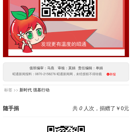
值班编审：马燕 审核：莫娟 责任编辑：单娟
昭通新闻报料：0870-2158276 昭通新闻网，未经授权不得转载
举报
标签 >>
新时代
强基行动
共
人次，捐赠了￥
0
元
随手捐
0