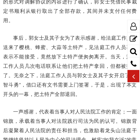
的形式对调解协议的内容进行了确认，郭女士凭借民事裁
定书顺利从银行取出了全部存款，其间并未支付任何费
用。
事后，郭女士及其子女为了表示感谢，给法庭工作人员
送来了樱桃、蜂蜜、大蒜等土特产，见法庭工作人员再三
表示不能接受，竟然放下土特产便匆匆离开。当天，法庭
工作人员几次电话联系让他们把土特产拿回，但都被拒绝
了。无奈之下，法庭工作人员与郭女士及其子女开启了“斗
智斗勇”，借口还有文书需要上门签署，于是，出现了本文
开头的一幕，把土特产全部退回。
一声感谢，代表着当事人对人民法院工作的肯定；一面
锦旗，承载着当事人对法院践行司法为民的认可。锦旗背
后凝聚着人民法院的责任和担当，也激励着龙头山法庭干
警继续坚持以人民为中心的司法理念，树牢“如我在诉”的意