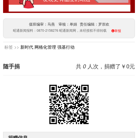
值班编审：马燕 审核：单娟 责任编辑：罗崇欢
昭通新闻报料：0870-2158276 昭通新闻网，未经授权不得转载
举报
标签 >>
新时代
网格化管理
强基行动
共
人次，捐赠了￥
0
元
随手捐
0
捐赠信息