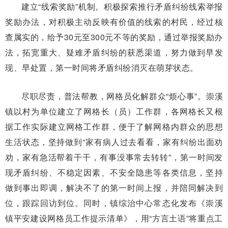
建立“线索奖励”机制。积极探索推行矛盾纠纷线索举报
奖励办法，对积极主动反映有价值的线索的村民，经过核
查属实的，给予30元至300元不等的奖励，通过举报奖励办
法，拓宽重大、疑难矛盾纠纷的获悉渠道，努力做到早发
现、早处置，第一时间将矛盾纠纷消灭在萌芽状态。
尽职尽责，普法帮教，网格员化解群众“烦心事”。崇溪
镇以村为单位建立了网格长（员）工作群，各网格长又根
据工作实际建立网格工作群，便于了解网格内群众的思想
生活状态，坚持做到“家有病人过去看看，家有纠纷出面劝
劝，家有急活帮着干干，有事没事常去转转”，第一时间发
现矛盾纠纷、不稳定因素、不安全隐患等各类信息，坚持
做到事出即调，解决不了的第一时间上报，并陪同解决到
位，跟踪回访到位。同时，镇综治中心常态化发布《崇溪
镇平安建设网格员工作提示清单》，用“方言土语”将重点工