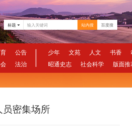
标题
站内搜
百度搜
教育
公告
少年
文苑
人文
书香
社会
法治
昭通史志
社会科学
版面推
人员密集场所