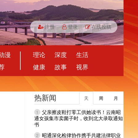
注册
登录
在线投稿
动漫
理论
深度
生活
荐
健康
故事
视界
热新闻
天
周
月
父亲擦皮鞋打零工供她读书！云南昭
1
通女孩集市卖菌子时，收到北大录取通知
书
昭通深化检律协作携手共建法律职业
2