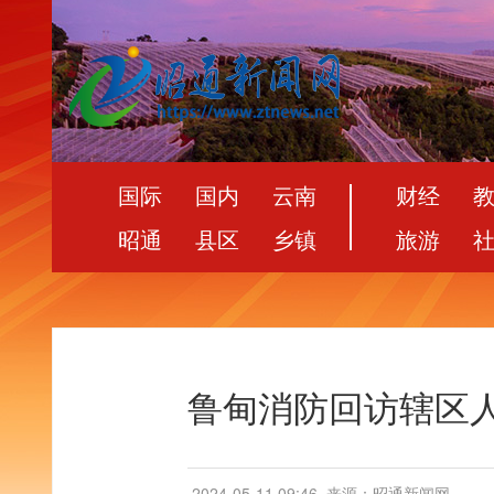
国际
国内
云南
财经
昭通
县区
乡镇
旅游
鲁甸消防回访辖区
2024-05-11 09:46
来源：昭通新闻网