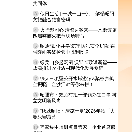
共同体
假日生活 | 一城一山一河，解锁昭阳
3
文旅融合致富密码
火把聚同心 清凉迎客来——水磨镇第
4
四届彝族火把节现场特写
昭通“四化并举”筑牢防汛安全屏障 在
5
强降雨实战检验中胜利闯关
绿美山乡起宏图 沃野长歌谱新篇——
6
盐津推进农业农村现代化发展侧记
铁人三项暨公开水域游泳&桨板赛奖
7
金揭晓，金沙江畔等你来拼！
昭通市：规范村组干部领办红白事 树
8
立文明新风尚
“秋城昭阳・清凉一夏”2026年歌手大
9
赛决赛落幕
巧家集中培训项目管家、企业首席服
10