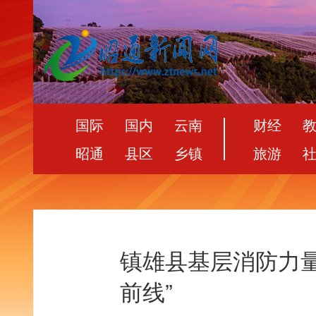
国际
国内
云南
财经
昭通
县区
乡镇
旅游
镇雄县基层消防力量
前线”