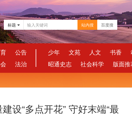
标题
站内搜
百度搜
教育
公告
少年
文苑
人文
书香
社会
法治
昭通史志
社会科学
版面推
建设“多点开花” 守好末端“最