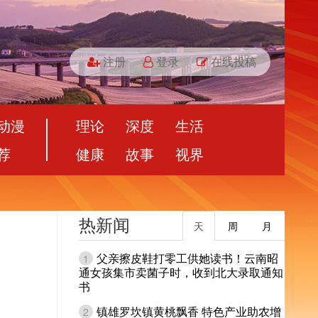
注册
登录
在线投稿
动漫
理论
深度
生活
荐
健康
故事
视界
热新闻
天
周
月
父亲擦皮鞋打零工供她读书！云南昭
1
通女孩集市卖菌子时，收到北大录取通知
书
镇雄罗坎镇黄桃飘香 特色产业助农增
2