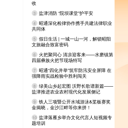
收
盐津消防 “院坝课堂”护平安
3
昭通深化检律协作携手共建法律职业
4
共同体
假日生活 | 一城一山一河，解锁昭阳
5
文旅融合致富密码
火把聚同心 清凉迎客来——水磨镇第
6
四届彝族火把节现场特写
昭通“四化并举”筑牢防汛安全屏障 在
7
强降雨实战检验中胜利闯关
绿美山乡起宏图 沃野长歌谱新篇——
8
盐津推进农业农村现代化发展侧记
铁人三项暨公开水域游泳&桨板赛奖
9
金揭晓，金沙江畔等你来拼！
盐津落雁乡举办文化代言人短视频专
10
题培训