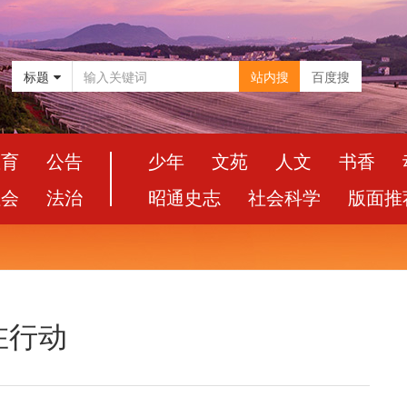
标题
站内搜
百度搜
教育
公告
少年
文苑
人文
书香
社会
法治
昭通史志
社会科学
版面推
在行动