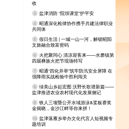
收
盐津消防 “院坝课堂”护平安
3
昭通深化检律协作携手共建法律职业
4
共同体
假日生活 | 一城一山一河，解锁昭阳
5
文旅融合致富密码
火把聚同心 清凉迎客来——水磨镇第
6
四届彝族火把节现场特写
昭通“四化并举”筑牢防汛安全屏障 在
7
强降雨实战检验中胜利闯关
绿美山乡起宏图 沃野长歌谱新篇——
8
盐津推进农业农村现代化发展侧记
铁人三项暨公开水域游泳&桨板赛奖
9
金揭晓，金沙江畔等你来拼！
盐津落雁乡举办文化代言人短视频专
10
题培训