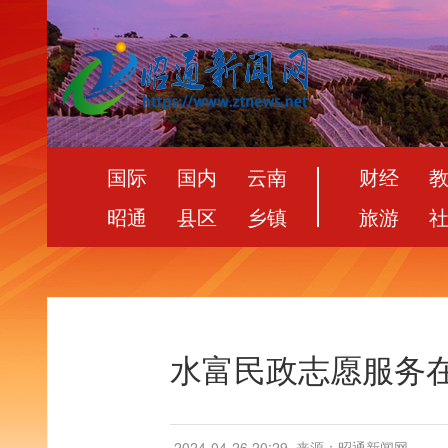
国际
国内
云南
财经
昭通
县区
乡镇
旅游
水富民政志愿服务
2024-04-26 20:29
来源：昭通新闻网