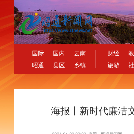
国际
国内
云南
财经
昭通
县区
乡镇
旅游
海报丨新时代廉洁文
2024-04-20 09:00
来源：昭通新闻网