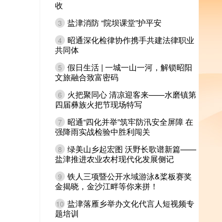
收
盐津消防 “院坝课堂”护平安
3
昭通深化检律协作携手共建法律职业
4
共同体
假日生活 | 一城一山一河，解锁昭阳
5
文旅融合致富密码
火把聚同心 清凉迎客来——水磨镇第
6
四届彝族火把节现场特写
昭通“四化并举”筑牢防汛安全屏障 在
7
强降雨实战检验中胜利闯关
绿美山乡起宏图 沃野长歌谱新篇——
8
盐津推进农业农村现代化发展侧记
铁人三项暨公开水域游泳&桨板赛奖
9
金揭晓，金沙江畔等你来拼！
盐津落雁乡举办文化代言人短视频专
10
题培训