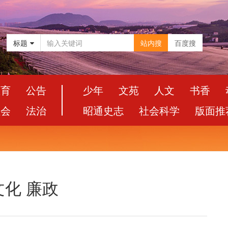
标题
站内搜
百度搜
教育
公告
少年
文苑
人文
书香
社会
法治
昭通史志
社会科学
版面推
化 廉政