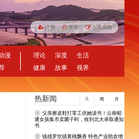
注册
登录
在线投稿
动漫
理论
深度
生活
荐
健康
故事
视界
热新闻
天
周
月
父亲擦皮鞋打零工供她读书！云南昭
1
通女孩集市卖菌子时，收到北大录取通知
书
镇雄罗坎镇黄桃飘香 特色产业助农增
2