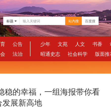
标题
站内搜
百度搜
教育
公告
少年
文苑
人文
书香
社会
法治
昭通史志
社会科学
版面推
众稳稳的幸福，一组海报带你看
合发展新高地