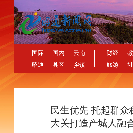
国际
国内
云南
财经
昭通
县区
乡镇
旅游
民生优先 托起群
大关打造产城人融