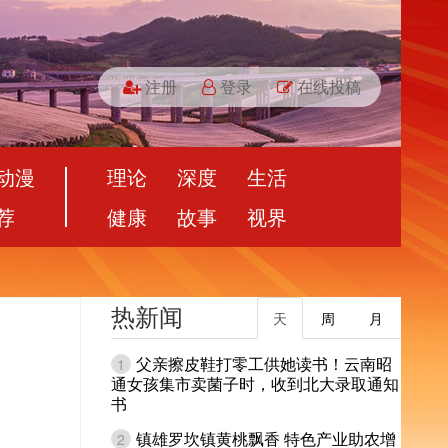
注册
登录
在线投稿
动漫
理论
深度
生活
荐
健康
故事
视界
热新闻
天
周
月
父亲擦皮鞋打零工供她读书！云南昭
1
通女孩集市卖菌子时，收到北大录取通知
书
镇雄罗坎镇黄桃飘香 特色产业助农增
2