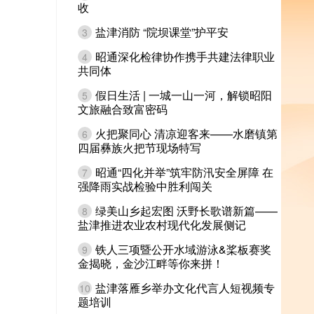
收
盐津消防 “院坝课堂”护平安
3
昭通深化检律协作携手共建法律职业
4
共同体
假日生活 | 一城一山一河，解锁昭阳
5
文旅融合致富密码
火把聚同心 清凉迎客来——水磨镇第
6
四届彝族火把节现场特写
昭通“四化并举”筑牢防汛安全屏障 在
7
强降雨实战检验中胜利闯关
绿美山乡起宏图 沃野长歌谱新篇——
8
盐津推进农业农村现代化发展侧记
铁人三项暨公开水域游泳&桨板赛奖
9
金揭晓，金沙江畔等你来拼！
盐津落雁乡举办文化代言人短视频专
10
题培训