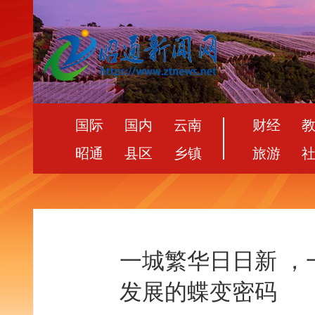
国际
国内
云南
财经
昭通
县区
乡镇
旅游
一城繁华日日新 
发展的蝶变密码