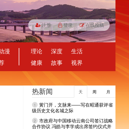
注册
登录
在线投稿
动漫
理论
深度
生活
荐
健康
故事
视界
热新闻
天
周
月
黉门开，文脉来——写在昭通获评省
1
级历史文化名城之际
市政府与中国移动云南公司签订战略
2
合作协议 冯皓与李学成出席签约仪式并