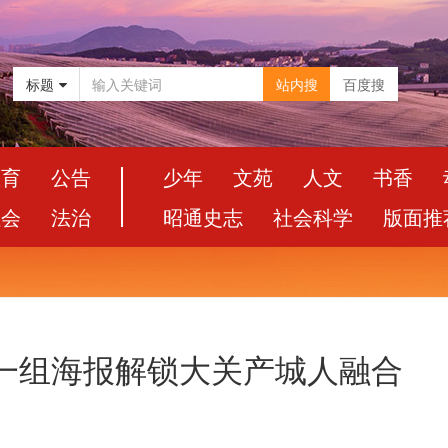
标题
站内搜
百度搜
教育
公告
少年
文苑
人文
书香
社会
法治
昭通史志
社会科学
版面推
，一组海报解锁大关产城人融合