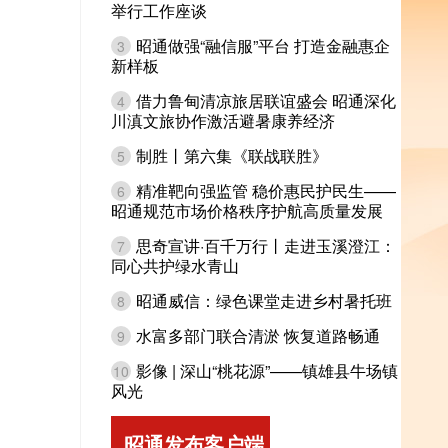
举行工作座谈
昭通做强“融信服”平台 打造金融惠企
3
新样板
借力鲁甸清凉旅居联谊盛会 昭通深化
4
川滇文旅协作激活避暑康养经济
制胜丨第六集《联战联胜》
5
精准靶向强监管 稳价惠民护民生——
6
昭通规范市场价格秩序护航高质量发展
思奇宣讲·百千万行丨走进玉溪澄江：
7
同心共护绿水青山
昭通威信：绿色课堂走进乡村暑托班
8
水富多部门联合清淤 恢复道路畅通
9
影像 | 深山“桃花源”——镇雄县牛场镇
10
风光
昭通发布客户端