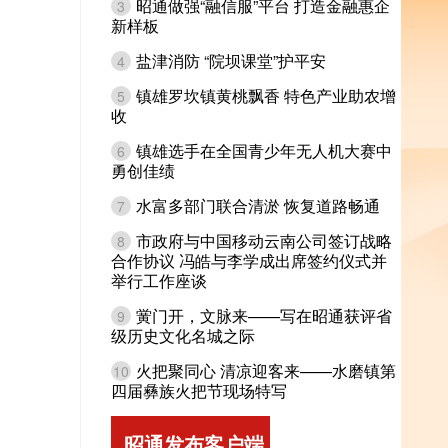
昭通做强“融信服”平台 打造金融惠企
3
新样板
盐津消防 “院坝课堂”护平安
4
镇雄罗坎镇黄桃飘香 特色产业助农增
5
收
镇雄选手在全国青少年无人机大赛中
6
勇创佳绩
水富多部门联合清淤 恢复道路畅通
7
市政府与中国移动云南公司签订战略
8
合作协议 冯皓与李学成出席签约仪式并
举行工作座谈
黉门开，文脉来——写在昭通获评省
9
级历史文化名城之际
火把聚同心 清凉迎客来——水磨镇第
10
四届彝族火把节现场特写
昭通发布客户端