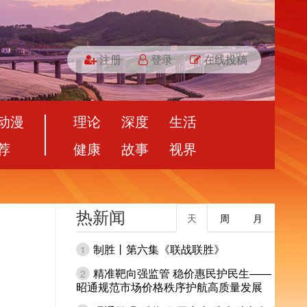
注册
登录
在线投稿
动漫
理论
深度
生活
荐
健康
故事
视界
热新闻
天
周
月
制胜丨第六集《联战联胜》
1
精准靶向强监管 稳价惠民护民生——
2
昭通规范市场价格秩序护航高质量发展