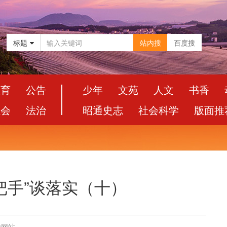
标题
站内搜
百度搜
教育
公告
少年
文苑
人文
书香
社会
法治
昭通史志
社会科学
版面推
一把手”谈落实（十）
委网站