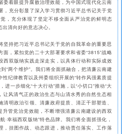
省委着眼提升腐败治理效能，为中国式现代化云南
署，充分彰显了深入学习贯彻习近平总书记关于党
自觉，充分体现了坚定不移全面从严治党的鲜明态
态出清向好的意志决心。
将坚持把习近平总书记关于党的自我革命的重要思
面，紧扣党的二十大部署要求和省委“3815”战略
设西双版纳实践走深走实，以具体行动和实际成效
做到“两个维护”。我们将全面抓融合，把清廉云南建
中性纪律教育以及州委组织开展的“转作风强素质提
，进一步细化“十大行动”措施，以“小切口”推动“大
局”，让风清气正的政治生态与山清水秀的自然生态相
施清明政治引领、清廉政府提质、清正干部塑造、
续提升管党治党效能，不断增强清廉云南建设的西双
航·幸福西双版纳”特色品牌。我们将全面抓强化，
理，挂图作战、动态跟进，推动责任落实、工作落