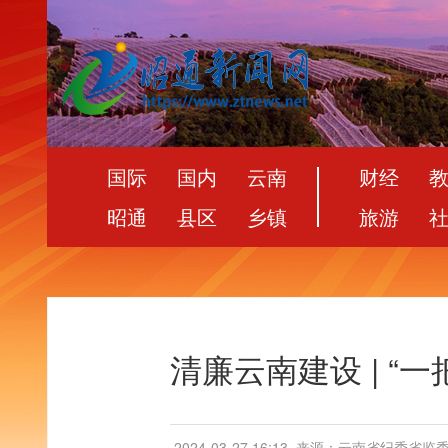
国际
国内
云南
财经
昭通
县区
乡镇
旅游
清廉云南建设 | “
2024-03-27 16:13
来源：云南省纪委省监